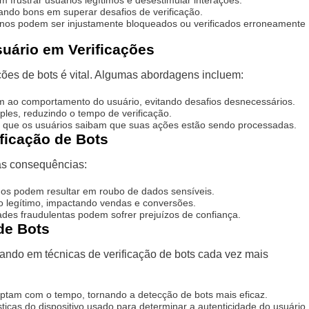
frustrar usuários legítimos e desestimular interações.
nando bons em superar desafios de verificação.
nos podem ser injustamente bloqueados ou verificados erroneamente
uário em Verificações
ções de bots é vital. Algumas abordagens incluem:
m ao comportamento do usuário, evitando desafios desnecessários.
ples, reduzindo o tempo de verificação.
 que os usuários saibam que suas ações estão sendo processadas.
ficação de Bots
ias consequências:
os podem resultar em roubo de dados sensíveis.
 legítimo, impactando vendas e conversões.
ades fraudulentas podem sofrer prejuízos de confiança.
de Bots
tando em técnicas de verificação de bots cada vez mais
tam com o tempo, tornando a detecção de bots mais eficaz.
ticas do dispositivo usado para determinar a autenticidade do usuário.