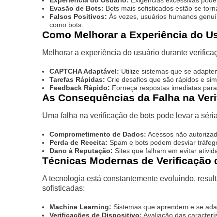
Experiência do Usuário:
Exigências excessivas podem 
Evasão de Bots:
Bots mais sofisticados estão se tor
Falsos Positivos:
Às vezes, usuários humanos genuí
como bots.
Como Melhorar a Experiência do Us
Melhorar a experiência do usuário durante verifica
CAPTCHA Adaptável:
Utilize sistemas que se adapte
Tarefas Rápidas:
Crie desafios que são rápidos e sim
Feedback Rápido:
Forneça respostas imediatas para
As Consequências da Falha na Veri
Uma falha na verificação de bots pode levar a sér
Comprometimento de Dados:
Acessos não autorizad
Perda de Receita:
Spam e bots podem desviar tráfego
Dano à Reputação:
Sites que falham em evitar ativid
Técnicas Modernas de Verificação 
A tecnologia está constantemente evoluindo, resul
sofisticadas:
Machine Learning:
Sistemas que aprendem e se adap
Verificações de Dispositivo:
Avaliação das caracterís