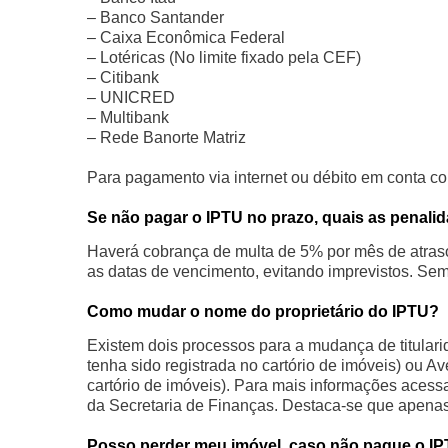
– Banco Santander
– Caixa Econômica Federal
– Lotéricas (No limite fixado pela CEF)
– Citibank
– UNICRED
– Multibank
– Rede Banorte Matriz
Para pagamento via internet ou débito em cont
Se não pagar o IPTU no prazo, quais as penali
Haverá cobrança de multa de 5% por mês de atraso,
as datas de vencimento, evitando imprevistos. Semp
Como mudar o nome do proprietário do IPTU?
Existem dois processos para a mudança de titulari
tenha sido registrada no cartório de imóveis) ou 
cartório de imóveis). Para mais informações aces
da Secretaria de Finanças. Destaca-se que apenas 
Posso perder meu imóvel, caso não pague o I