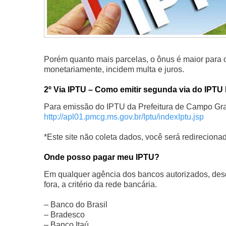
Porém quanto mais parcelas, o ônus é maior para o 
monetariamente, incidem multa e juros.
2º Via IPTU – Como emitir segunda via do IPTU
Para emissão do IPTU da Prefeitura de Campo Grand
http://apl01.pmcg.ms.gov.br/Iptu/indexIptu.jsp
*Este site não coleta dados, você será redireciona
Onde posso pagar meu IPTU?
Em qualquer agência dos bancos autorizados, des
fora, a critério da rede bancária.
– Banco do Brasil
– Bradesco
– Banco Itaú