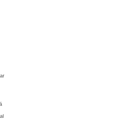
ar
á
al