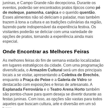
juninas, e Campo Grande não decepciona. Durante os
eventos, poderão ser encontrados pratos típicos como
pé
de moleque
,
pamonha
,
canjica
e o querido
quentão
.
Esses alimentos não só deliciam o paladar, mas também
trazem à tona a cultura e as tradições culinárias da região,
fazendo parte indispensável da experiência festiva. Os
visitantes poderão se deliciar com uma variedade de
opções de pratos, tornando a experiência ainda mais
especial.
Onde Encontrar as Melhores Feiras
As melhores feiras do fim de semana estarão localizadas
em lugares estratégicos da cidade. Com uma programação
diversificada, o
Armazém Cultural
será um dos principais
locais a se visitar, apresentando a
Coletiva de Brechós
,
enquanto a
Praça do Peixe
e a
Galeria de Vidro
se
destacarão com exposições e feiras de artesanato. A
Esplanada Ferroviária
e o
Teatro Arena Horto
também
são pontos-chave para quem deseja se divertir durante as
festas juninas. Com isso, as opções são vastas para todos
aqueles que buscam cultura, arte e diversão em um só