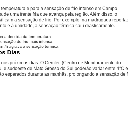
a temperatura e para a sensação de frio intenso em Campo
a de uma frente fria que avança pela região. Além disso, o
sificam a sensação de frio. Por exemplo, na madrugada reporta
nto e à umidade, a sensação térmica caiu drasticamente.
a a descida da temperatura.
sação de frio mais intensa.
km/h agrava a sensação térmica.
os Dias
tir nos próximos dias. O Cemtec (Centro de Monitoramento do
l e sudoeste de Mato Grosso do Sul poderão variar entre 4°C e
ão esperados durante as manhãs, prolongando a sensação de fr