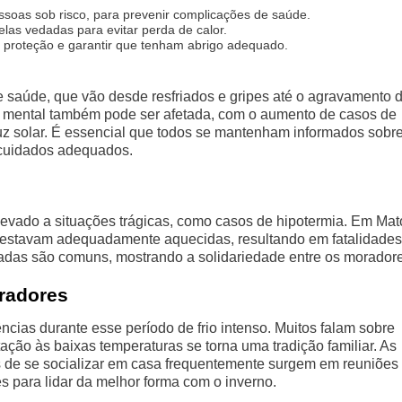
ssoas sob risco, para prevenir complicações de saúde.
las vedadas para evitar perda de calor.
proteção e garantir que tenham abrigo adequado.
e saúde, que vão desde resfriados e gripes até o agravamento 
 mental também pode ser afetada, com o aumento de casos de
uz solar. É essencial que todos se mantenham informados sobr
m cuidados adequados.
 levado a situações trágicas, como casos de hipotermia. Em Mat
o estavam adequadamente aquecidas, resultando em fatalidades
ladas são comuns, mostrando a solidariedade entre os morador
radores
ias durante esse período de frio intenso. Muitos falam sobre
ão às baixas temperaturas se torna uma tradição familiar. As
 de se socializar em casa frequentemente surgem em reuniões
 para lidar da melhor forma com o inverno.