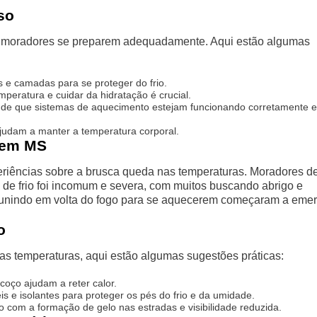
so
os moradores se preparem adequadamente. Aqui estão algumas
s e camadas para se proteger do frio.
peratura e cuidar da hidratação é crucial.
e de que sistemas de aquecimento estejam funcionando corretamente e
udam a manter a temperatura corporal.
o em MS
eriências sobre a brusca queda nas temperaturas. Moradores d
e frio foi incomum e severa, com muitos buscando abrigo e
reunindo em volta do fogo para se aquecerem começaram a emerg
o
xas temperaturas, aqui estão algumas sugestões práticas:
oço ajudam a reter calor.
 e isolantes para proteger os pés do frio e da umidade.
o com a formação de gelo nas estradas e visibilidade reduzida.