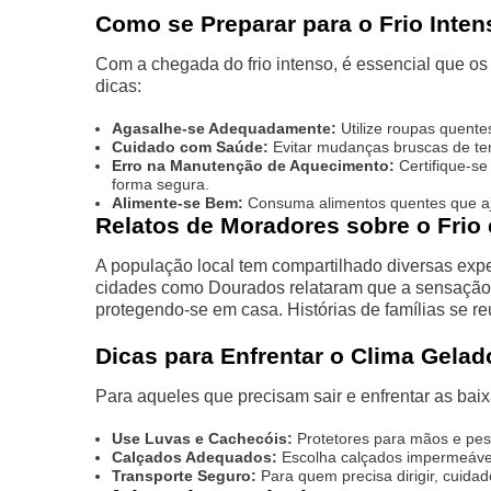
Como se Preparar para o Frio Inten
Com a chegada do frio intenso, é essencial que 
dicas:
Agasalhe-se Adequadamente:
Utilize roupas quente
Cuidado com Saúde:
Evitar mudanças bruscas de tem
Erro na Manutenção de Aquecimento:
Certifique-s
forma segura.
Alimente-se Bem:
Consuma alimentos quentes que aj
Relatos de Moradores sobre o Fri
A população local tem compartilhado diversas exp
cidades como Dourados relataram que a sensação d
protegendo-se em casa. Histórias de famílias se 
Dicas para Enfrentar o Clima Gelad
Para aqueles que precisam sair e enfrentar as bai
Use Luvas e Cachecóis:
Protetores para mãos e pesc
Calçados Adequados:
Escolha calçados impermeáveis
Transporte Seguro:
Para quem precisa dirigir, cuidad