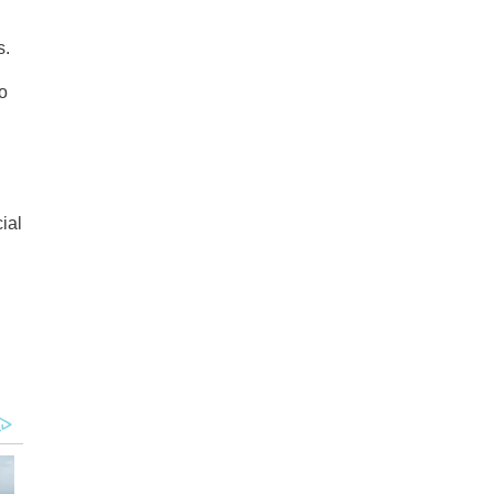
s.
o
ial