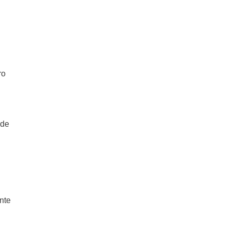
ro
 de
nte