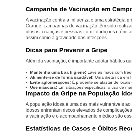
Campanha de Vacinação em Camp
A vacinação contra a influenza é uma estratégia p
Grande, campanhas de vacinação têm sido realizadas
idosos, crianças e pessoas com condições crônicas
assim como a gravidade das infecções.
Dicas para Prevenir a Gripe
Além da vacinação, é importante adotar hábitos qu
Mantenha uma boa higiene:
Lave as mãos com frequên
Alimente-se de forma saudável:
Uma dieta rica em fr
Evite aglomerações:
É prudente se afastar de locais
Use máscara:
Em situações específicas, o uso de más
Impacto da Gripe na População Ido
A população idosa é uma das mais vulneráveis ao 
idosos enfrentam riscos elevados de complicações
a vacinação e o acompanhamento médico são essen
Estatísticas de Casos e Óbitos Rec