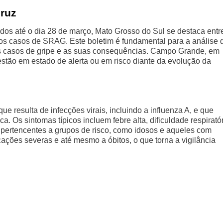
cruz
ados até o dia 28 de março, Mato Grosso do Sul se destaca entr
s casos de SRAG. Este boletim é fundamental para a análise 
s casos de gripe e as suas consequências. Campo Grande, em
ue estão em estado de alerta ou em risco diante da evolução da
resulta de infecções virais, incluindo a influenza A, e que
 Os sintomas típicos incluem febre alta, dificuldade respiratór
s pertencentes a grupos de risco, como idosos e aqueles com
ções severas e até mesmo a óbitos, o que torna a vigilância