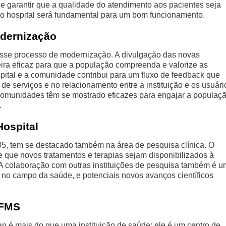
 e garantir que a qualidade do atendimento aos pacientes seja
 do hospital será fundamental para um bom funcionamento.
dernização
esse processo de modernização. A divulgação das novas
neira eficaz para que a população compreenda e valorize as
pital e a comunidade contribui para um fluxo de feedback que
de serviços e no relacionamento entre a instituição e os usuári
omunidades têm se mostrado eficazes para engajar a populaç
.
Hospital
, tem se destacado também na área de pesquisa clínica. O
e que novos tratamentos e terapias sejam disponibilizados à
A colaboração com outras instituições de pesquisa também é 
 no campo da saúde, e potenciais novos avanços científicos
UFMS
an é mais do que uma instituição de saúde; ele é um centro de