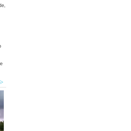
de,
o
 e