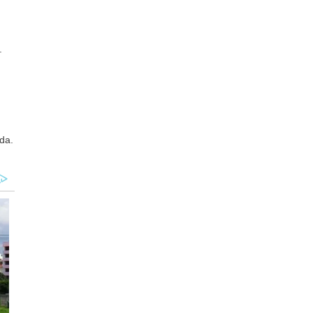
.
da.