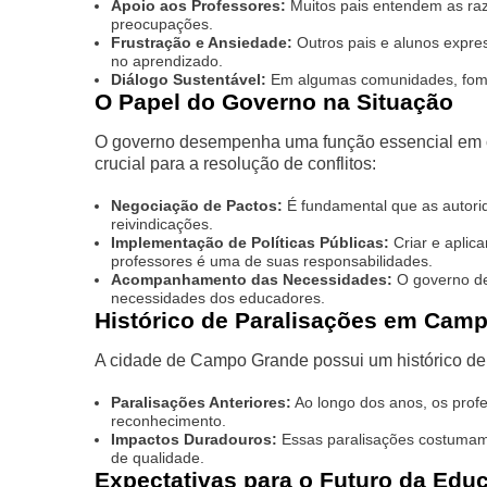
Apoio aos Professores:
Muitos pais entendem as ra
preocupações.
Frustração e Ansiedade:
Outros pais e alunos expre
no aprendizado.
Diálogo Sustentável:
Em algumas comunidades, fomen
O Papel do Governo na Situação
O governo desempenha uma função essencial em c
crucial para a resolução de conflitos:
Negociação de Pactos:
É fundamental que as autorid
reivindicações.
Implementação de Políticas Públicas:
Criar e aplic
professores é uma de suas responsabilidades.
Acompanhamento das Necessidades:
O governo de
necessidades dos educadores.
Histórico de Paralisações em Cam
A cidade de Campo Grande possui um histórico de p
Paralisações Anteriores:
Ao longo dos anos, os profe
reconhecimento.
Impactos Duradouros:
Essas paralisações costumam
de qualidade.
Expectativas para o Futuro da Edu