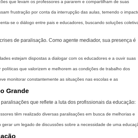
zões que levam os professores a pararem e compartilham de suas
ssam frustração por conta da interrupção das aulas, temendo o impact
ta-se o diálogo entre pais e educadores, buscando soluções coletiv
rises de paralisação. Como agente mediador, sua presença é
ades estejam dispostas a dialogar com os educadores e a ouvir suas
ar políticas que valorizem e melhorem as condições de trabalho dos
ve monitorar constantemente as situações nas escolas e as
po Grande
aralisações que reflete a luta dos profissionais da educação:
ssores têm realizado diversas paralisações em busca de melhorias e
 gerar um legado de discussões sobre a necessidade de uma educaç
cação