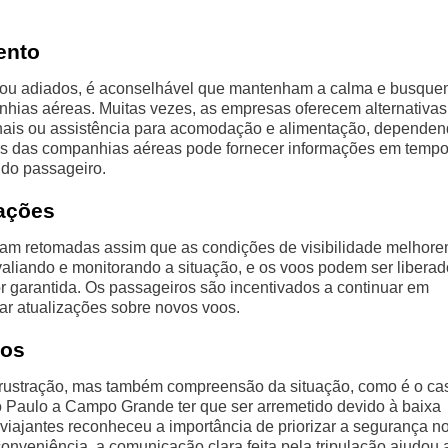
ento
s ou adiados, é aconselhável que mantenham a calma e busqu
nhias aéreas. Muitas vezes, as empresas oferecem alternativas
nais ou assistência para acomodação e alimentação, depende
ivos das companhias aéreas pode fornecer informações em temp
 do passageiro.
rações
jam retomadas assim que as condições de visibilidade melhore
aliando e monitorando a situação, e os voos podem ser libera
 garantida. Os passageiros são incentivados a continuar em
r atualizações sobre novos voos.
dos
 frustração, mas também compreensão da situação, como é o ca
 Paulo a Campo Grande ter que ser arremetido devido à baixa
 viajantes reconheceu a importância de priorizar a segurança n
conveniência, a comunicação clara feita pela tripulação ajudou 