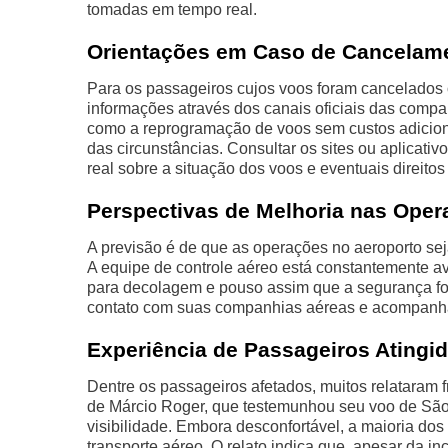
tomadas em tempo real.
Orientações em Caso de Cancelam
Para os passageiros cujos voos foram cancelado
informações através dos canais oficiais das compa
como a reprogramação de voos sem custos adicio
das circunstâncias. Consultar os sites ou aplicat
real sobre a situação dos voos e eventuais direitos
Perspectivas de Melhoria nas Ope
A previsão é de que as operações no aeroporto se
A equipe de controle aéreo está constantemente av
para decolagem e pouso assim que a segurança for
contato com suas companhias aéreas e acompanha
Experiência de Passageiros Atingi
Dentre os passageiros afetados, muitos relataram
de Márcio Roger, que testemunhou seu voo de São
visibilidade. Embora desconfortável, a maioria dos
transporte aéreo. O relato indica que, apesar da in