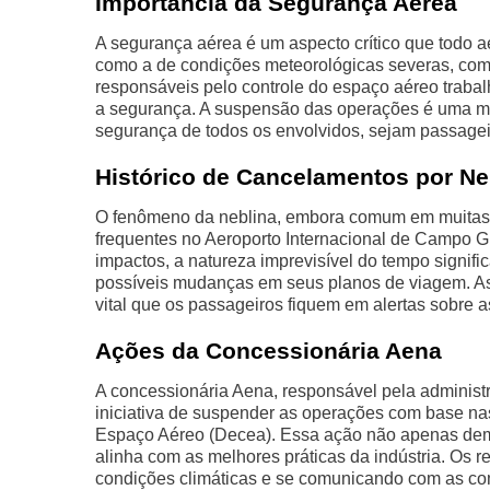
Importância da Segurança Aérea
A segurança aérea é um aspecto crítico que todo a
como a de condições meteorológicas severas, como
responsáveis pelo controle do espaço aéreo traba
a segurança. A suspensão das operações é uma med
segurança de todos os envolvidos, sejam passagei
Histórico de Cancelamentos por Ne
O fenômeno da neblina, embora comum em muitas r
frequentes no Aeroporto Internacional de Campo 
impactos, a natureza imprevisível do tempo signi
possíveis mudanças em seus planos de viagem. As
vital que os passageiros fiquem em alertas sobre a
Ações da Concessionária Aena
A concessionária Aena, responsável pela administ
iniciativa de suspender as operações com base nas
Espaço Aéreo (Decea). Essa ação não apenas de
alinha com as melhores práticas da indústria. Os 
condições climáticas e se comunicando com as co