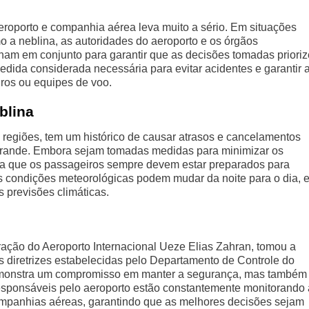
eroporto e companhia aérea leva muito a sério. Em situações
 a neblina, as autoridades do aeroporto e os órgãos
lham em conjunto para garantir que as decisões tomadas priori
ida considerada necessária para evitar acidentes e garantir 
ros ou equipes de voo.
blina
egiões, tem um histórico de causar atrasos e cancelamentos
Grande. Embora sejam tomadas medidas para minimizar os
fica que os passageiros sempre devem estar preparados para
 condições meteorológicas podem mudar da noite para o dia, e
s previsões climáticas.
ração do Aeroporto Internacional Ueze Elias Zahran, tomou a
 diretrizes estabelecidas pelo Departamento de Controle do
monstra um compromisso em manter a segurança, mas também
responsáveis pelo aeroporto estão constantemente monitorando
mpanhias aéreas, garantindo que as melhores decisões sejam