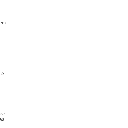
zem
a
 é
 se
 as