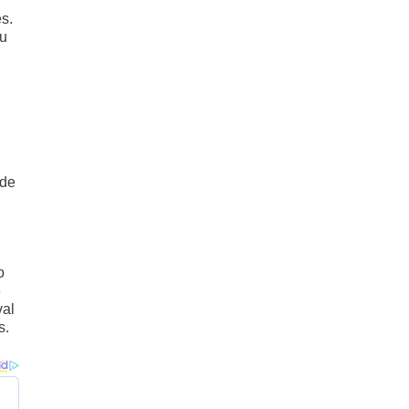
s.
eu
.
 de
o
e
val
s.