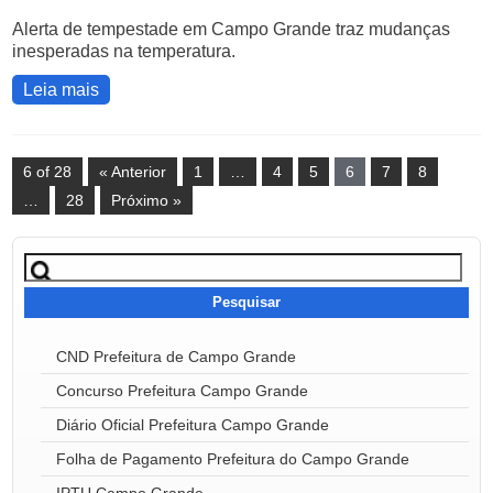
Alerta de tempestade em Campo Grande traz mudanças
inesperadas na temperatura.
Leia mais
6 of 28
« Anterior
1
…
4
5
6
7
8
…
28
Próximo »
Pesquisar
por:
CND Prefeitura de Campo Grande
Concurso Prefeitura Campo Grande
Diário Oficial Prefeitura Campo Grande
Folha de Pagamento Prefeitura do Campo Grande
IPTU Campo Grande