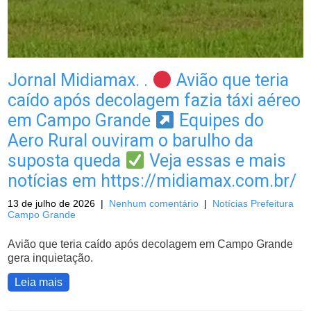
Jornal Midiamax. .
Avião que teria
caído após decolagem fazia táxi aéreo
em Campo Grande
Equipes do
Aero Rural ouviram o barulho da
suposta queda
Veja essas e mais
notícias em https://midiamax.com.br/
13 de julho de 2026
|
Nenhum comentário
|
Notícias Prefeitura
Campo Grande
Avião que teria caído após decolagem em Campo Grande
gera inquietação.
Leia mais