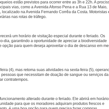
queios estão previstos para ocorrer entre as 3h e 22h. A procis
ncipais vias, como a Avenida Afonso Pena e a Rua 13 de Maio,
, localizado na Avenida Fernando Corrêa da Costa. Motoristas 
rias nas rotas de tráfego.
recerá um horário de visitação especial durante o feriado. Os
o-dia, garantindo a oportunidade de apreciar a biodiversidade
e opção para quem deseja aproveitar o dia de descanso em me
ira (4), mas retoma suas atividades na sexta-feira (5), operan
as pessoas que necessitam de doação de sangue ou serviços da
tar contratempos.
ncionamento alterado durante o feriado. Ele abrirá em horário
tunidade para que os moradores adquiram produtos frescos e
tanto, é uma boa opção para quem precisa fazer compras.