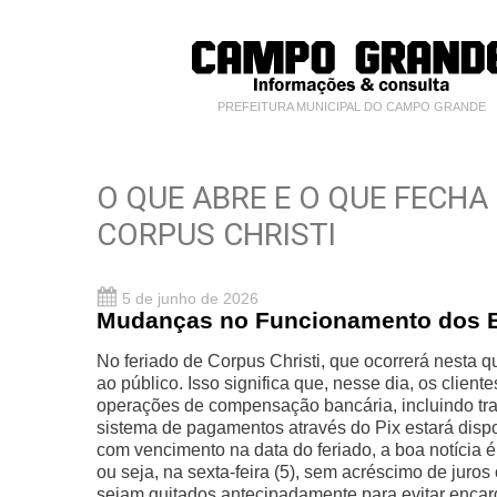
PREFEITURA MUNICIPAL DO CAMPO GRANDE
O QUE ABRE E O QUE FECH
CORPUS CHRISTI
5 de junho de 2026
Mudanças no Funcionamento dos 
No feriado de Corpus Christi, que ocorrerá nesta q
ao público. Isso significa que, nesse dia, os clien
operações de compensação bancária, incluindo tr
sistema de pagamentos através do Pix estará disp
com vencimento na data do feriado, a boa notícia 
ou seja, na sexta-feira (5), sem acréscimo de juros
sejam quitados antecipadamente para evitar encar