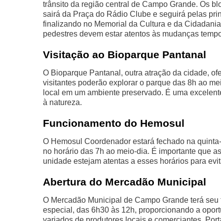
trânsito da região central de Campo Grande. Os blo
sairá da Praça do Rádio Clube e seguirá pelas pri
finalizando no Memorial da Cultura e da Cidadania
pedestres devem estar atentos às mudanças temporá
Visitação ao Bioparque Pantanal
O Bioparque Pantanal, outra atração da cidade, ofe
visitantes poderão explorar o parque das 8h ao mei
local em um ambiente preservado. É uma excelent
à natureza.
Funcionamento do Hemosul
O Hemosul Coordenador estará fechado na quinta-fe
no horário das 7h ao meio-dia. É importante que 
unidade estejam atentas a esses horários para evi
Abertura do Mercadão Municipal
O Mercadão Municipal de Campo Grande terá seu fu
especial, das 6h30 às 12h, proporcionando a opor
variados de produtores locais e comerciantes. Por