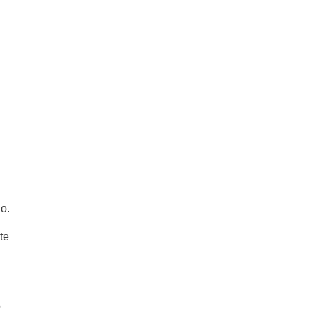
o.
te
o