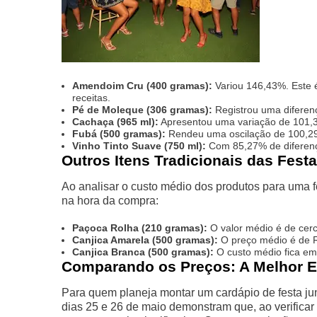
Amendoim Cru (400 gramas):
Variou 146,43%. Este é
receitas.
Pé de Moleque (306 gramas):
Registrou uma diferen
Cachaça (965 ml):
Apresentou uma variação de 101,37
Fubá (500 gramas):
Rendeu uma oscilação de 100,29%
Vinho Tinto Suave (750 ml):
Com 85,27% de diferenç
Outros Itens Tradicionais das Fest
Ao analisar o custo médio dos produtos para uma 
na hora da compra:
Paçoca Rolha (210 gramas):
O valor médio é de cer
Canjica Amarela (500 gramas):
O preço médio é de R
Canjica Branca (500 gramas):
O custo médio fica em
Comparando os Preços: A Melhor E
Para quem planeja montar um cardápio de festa jun
dias 25 e 26 de maio demonstram que, ao verificar 