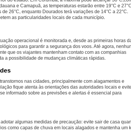
dauana e Camapuã, as temperaturas estarão entre 19°C e 27°C
 de 26°C, enquanto Dourados terá variações de 14°C a 22°C.
etem as particularidades locais de cada município.
tuação operacional é monitorada e, desde as primeiras horas d
ológicos para garantir a segurança dos voos. Até agora, nenhu
tante que os viajantes mantenham contato com as companhias
da a possibilidade de mudanças climáticas rápidas.
ades
transtornos nas cidades, principalmente com alagamentos e
ação fique atenta às orientações das autoridades locais e evit
se informado sobre as previsões e alertas é essencial para
l adotar algumas medidas de precaução: evite sair de casa qua
rios como capas de chuva em locais alagados e mantenha um k