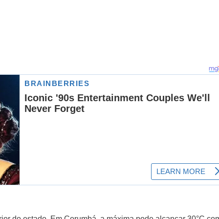
erior do estado. Em Corumbá, a máxima pode alcançar 30°C,co