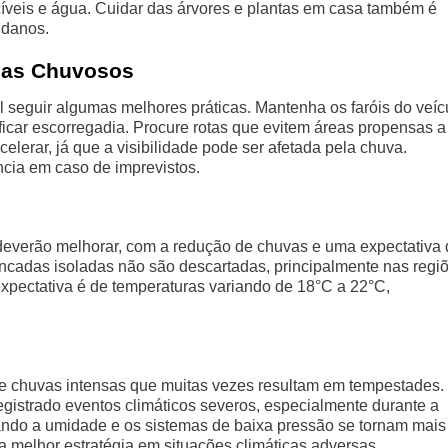
íveis e água. Cuidar das árvores e plantas em casa também é
 danos.
Dias Chuvosos
l seguir algumas melhores práticas. Mantenha os faróis do veíc
ficar escorregadia. Procure rotas que evitem áreas propensas a
lerar, já que a visibilidade pode ser afetada pela chuva.
cia em caso de imprevistos.
s deverão melhorar, com a redução de chuvas e uma expectativa
ancadas isoladas não são descartadas, principalmente nas regi
pectativa é de temperaturas variando de 18°C a 22°C,
de chuvas intensas que muitas vezes resultam em tempestades.
registrado eventos climáticos severos, especialmente durante a
ando a umidade e os sistemas de baixa pressão se tornam mais
a melhor estratégia em situações climáticas adversas.