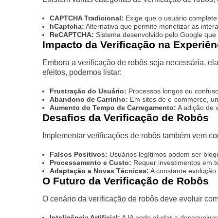
CAPTCHA Tradicional:
Exige que o usuário complete 
hCaptcha:
Alternativa que permite monetizar as intera
ReCAPTCHA:
Sistema desenvolvido pelo Google que 
Impacto da Verificação na Experiên
Embora a verificação de robôs seja necessária, el
efeitos, podemos listar:
Frustração do Usuário:
Processos longos ou confuso
Abandono de Carrinho:
Em sites de e-commerce, um 
Aumento do Tempo de Carregamento:
A adição de v
Desafios da Verificação de Robôs
Implementar verificações de robôs também vem com
Falsos Positivos:
Usuários legítimos podem ser blo
Processamento e Custo:
Requer investimentos em t
Adaptação a Novas Técnicas:
A constante evolução 
O Futuro da Verificação de Robôs
O cenário da verificação de robôs deve evoluir co
Inteligência Artificial:
A IA pode ajudar a desenvolver