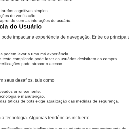
tarefas cognitivas simples.
ções de verificação.
aprende com as interações do usuário.
cia do Usuário
a pode impactar a experiência de navegação. Entre os principai
s podem levar a uma má experiência.
teste complicado pode fazer os usuários desistirem da compra.
erificações pode atrasar o acesso.
 seus desafios, tais como:
queados erroneamente.
ecnologia e manutenção.
das táticas de bots exige atualização das medidas de segurança.
m a tecnologia. Algumas tendências incluem:
 verificações mais inteligentes que se adaptam ao comportamento do