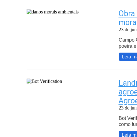
Obra
morai
23 de ju
Campo G
poeira e
Leia m
Landm
agroe
Agro
23 de ju
Bot Veri
como fu
Leia m