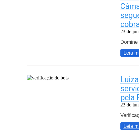
Câmar
segue
cobra
23 de ju
Domine a
Leia m
Luiza
servi
pela 
23 de ju
Verifica
Leia m