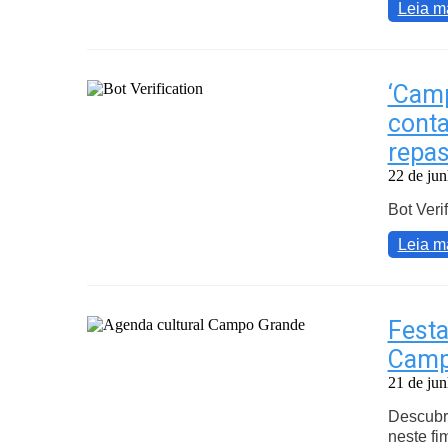
Leia m
‘Cam
conta
repas
22 de ju
Bot Veri
Leia m
Festa
Camp
21 de ju
Descubra
neste fi