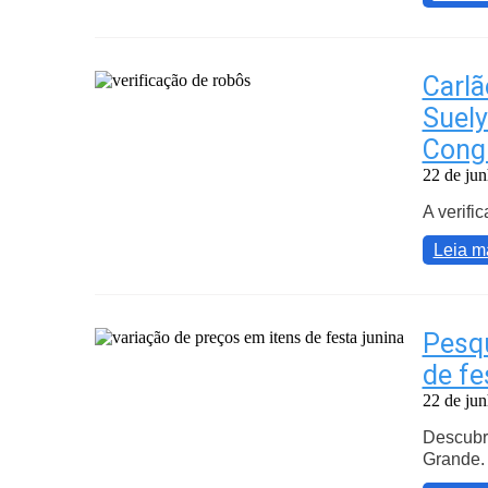
Carlã
Suel
Cong
22 de ju
A verifi
Leia m
Pesqu
de fe
22 de ju
Descubra
Grande.