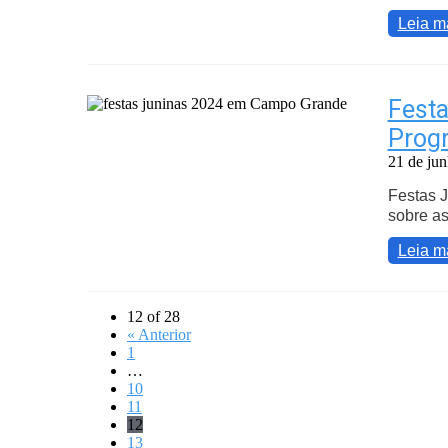
Leia m
Festa
Prog
21 de ju
Festas 
sobre as
Leia m
12 of 28
« Anterior
1
…
10
11
12
13