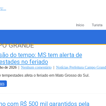
U...
Início
Turista
MPO GRANDE
são do tempo: MS tem alerta de
stades no feriado
nho de 2026
|
Nenhum comentário
|
Notícias Prefeitura Campo Grand
e tempestades afeta o feriado em Mato Grosso do Sul.
ais
o com R$ 500 mil garantidos pela