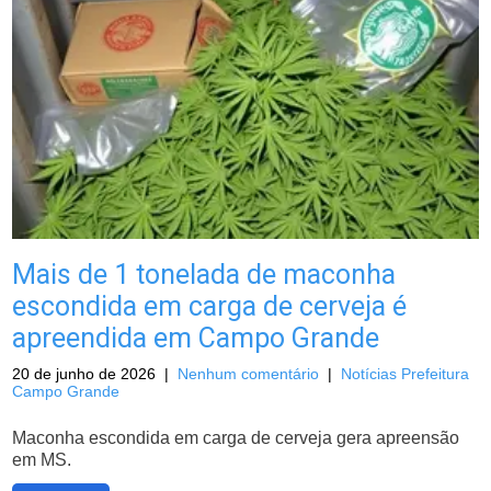
Mais de 1 tonelada de maconha
escondida em carga de cerveja é
apreendida em Campo Grande
20 de junho de 2026
|
Nenhum comentário
|
Notícias Prefeitura
Campo Grande
Maconha escondida em carga de cerveja gera apreensão
em MS.