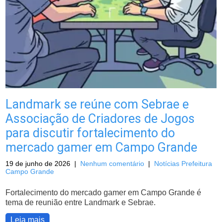
Landmark se reúne com Sebrae e
Associação de Criadores de Jogos
para discutir fortalecimento do
mercado gamer em Campo Grande
19 de junho de 2026
|
Nenhum comentário
|
Notícias Prefeitura
Campo Grande
Fortalecimento do mercado gamer em Campo Grande é
tema de reunião entre Landmark e Sebrae.
Leia mais